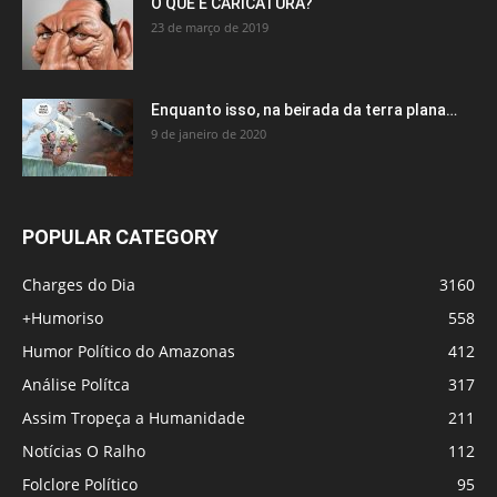
O QUE É CARICATURA?
23 de março de 2019
Enquanto isso, na beirada da terra plana…
9 de janeiro de 2020
POPULAR CATEGORY
Charges do Dia
3160
+Humoriso
558
Humor Político do Amazonas
412
Análise Polítca
317
Assim Tropeça a Humanidade
211
Notícias O Ralho
112
Folclore Político
95