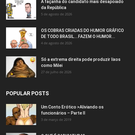
A façanha do candidato mais desapoiado
da República
5 de agosto de 2026
OS COBRAS CRIADAS DO HUMOR GRÁFICO
DE TODO BRASIL….FAZEM O HUMOR...
4 de agosto de 2026
Só a extrema direita pode produzir lixos
como Milei
27 de julho de 2026
POPULAR POSTS
Um Conto Erótico >Aliviando os
funcionários – Parte II
3 de março de 2019