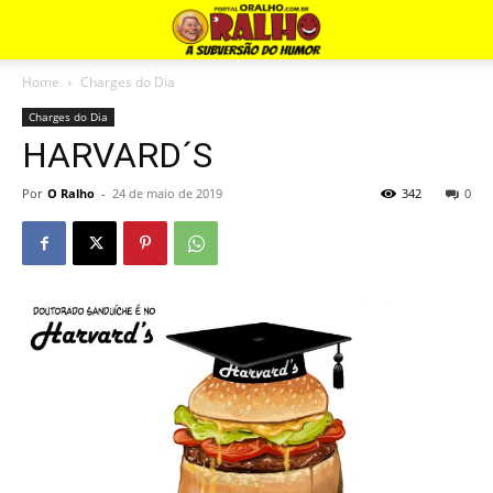
Home
Charges do Dia
Charges do Dia
HARVARD´S
Por
O Ralho
-
24 de maio de 2019
342
0