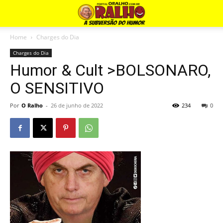
Home
Charges do Dia
Charges do Dia
Humor & Cult >BOLSONARO,
O SENSITIVO
Por
O Ralho
-
26 de junho de 2022
234
0