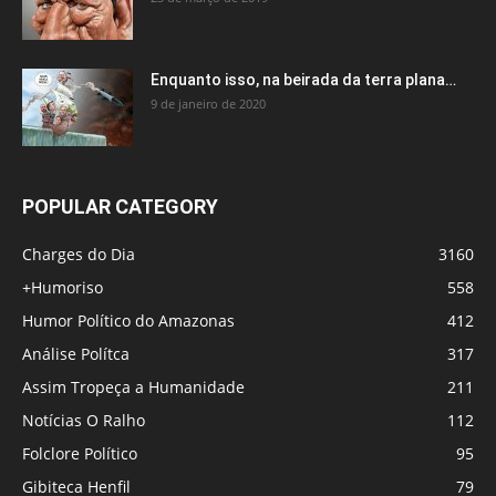
Enquanto isso, na beirada da terra plana…
9 de janeiro de 2020
POPULAR CATEGORY
Charges do Dia
3160
+Humoriso
558
Humor Político do Amazonas
412
Análise Polítca
317
Assim Tropeça a Humanidade
211
Notícias O Ralho
112
Folclore Político
95
Gibiteca Henfil
79