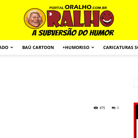
CADO
BAÚ CARTOON
+HUMORISO
CARICATURAS 
Portal
O
475
0
Ralho