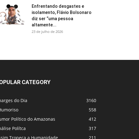
Enfrentando desgastes e
isolamento, Flávio Bolsonaro
diz ser “uma pessoa
altamente...
23 de julho de 2026
OPULAR CATEGORY
harges do Dia
3160
Humoriso
558
umor Político do Amazonas
412
álise Polítca
317
ssim Tropeça a Humanidade
211