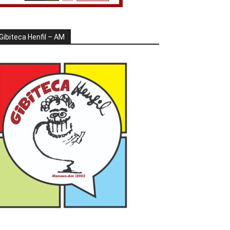
Gibiteca Henfil – AM