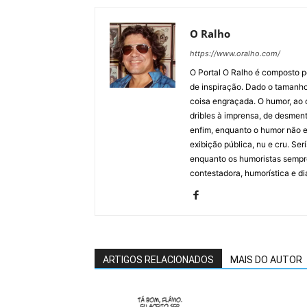
O Ralho
https://www.oralho.com/
O Portal O Ralho é composto por
de inspiração. Dado o tamanho 
coisa engraçada. O humor, ao co
dribles à imprensa, de desment
enfim, enquanto o humor não e
exibição pública, nu e cru. Ser
enquanto os humoristas sempre
contestadora, humorística e di
ARTIGOS RELACIONADOS
MAIS DO AUTOR