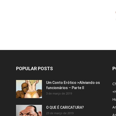
POPULAR POSTS
P
Um Conto Erótico >Aliviando os
C
funcionários – Parte II
+
3 de março de 2019
H
An
O QUE É CARICATURA?
23 de março de 2019
A