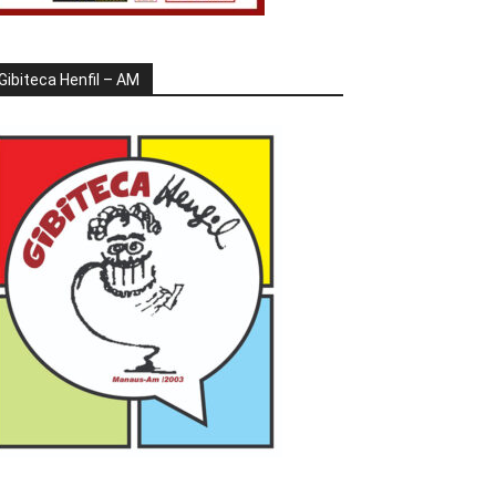
Gibiteca Henfil – AM