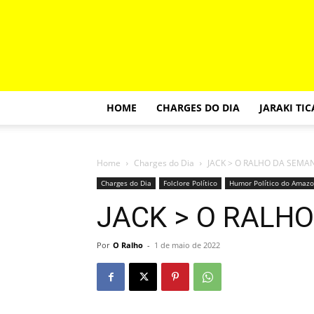
HOME
CHARGES DO DIA
JARAKI TI
Home
Charges do Dia
JACK > O RALHO DA SEMA
Charges do Dia
Folclore Político
Humor Político do Amaz
JACK > O RALH
Por
O Ralho
-
1 de maio de 2022