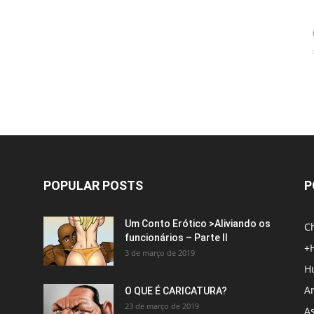
POPULAR POSTS
P
Um Conto Erótico >Aliviando os
C
funcionários – Parte II
+
3 de março de 2019
H
An
O QUE É CARICATURA?
23 de março de 2019
A