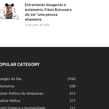
Enfrentando desgastes e
isolamento, Flávio Bolsonaro
diz ser “uma pessoa
altamente...
23 de julho de 2026
OPULAR CATEGORY
harges do Dia
3160
Humoriso
558
umor Político do Amazonas
412
álise Polítca
317
ssim Tropeça a Humanidade
211