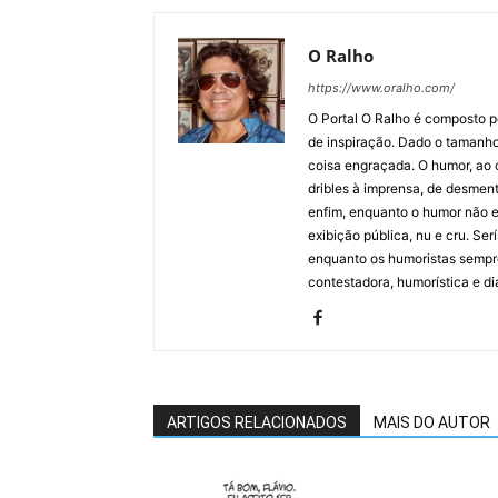
O Ralho
https://www.oralho.com/
O Portal O Ralho é composto por
de inspiração. Dado o tamanho 
coisa engraçada. O humor, ao co
dribles à imprensa, de desment
enfim, enquanto o humor não e
exibição pública, nu e cru. Ser
enquanto os humoristas sempre
contestadora, humorística e di
ARTIGOS RELACIONADOS
MAIS DO AUTOR