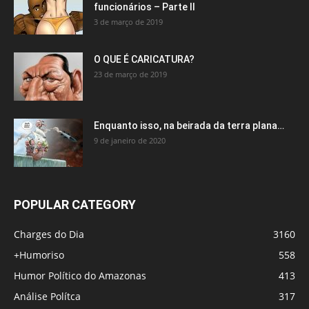
funcionários – Parte II
3 de março de 2019
O QUE É CARICATURA?
23 de março de 2019
Enquanto isso, na beirada da terra plana…
9 de janeiro de 2020
POPULAR CATEGORY
Charges do Dia
3160
+Humoriso
558
Humor Político do Amazonas
413
Análise Polítca
317