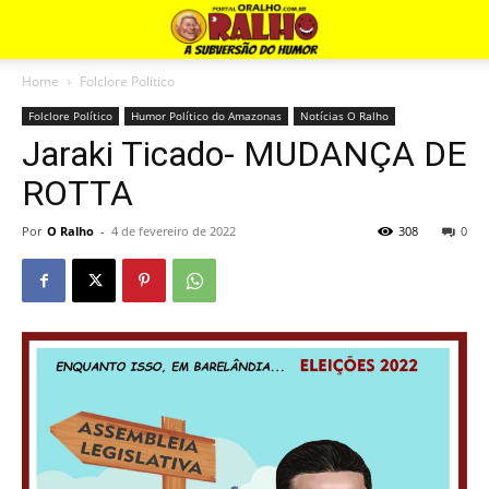
Home
Folclore Político
Folclore Político
Humor Político do Amazonas
Notícias O Ralho
Jaraki Ticado- MUDANÇA DE
ROTTA
Por
O Ralho
-
4 de fevereiro de 2022
308
0