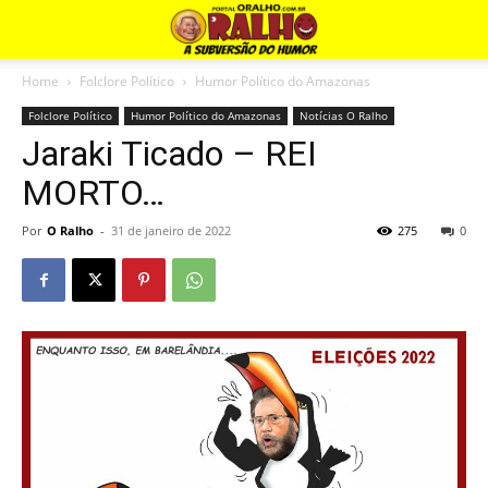
Home
Folclore Político
Humor Político do Amazonas
Folclore Político
Humor Político do Amazonas
Notícias O Ralho
Jaraki Ticado – REI
MORTO…
Por
O Ralho
-
31 de janeiro de 2022
275
0