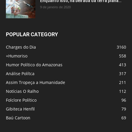
Enquanto isso, na beirada da terra plana…
9 de janeiro de 2020
POPULAR CATEGORY
Charges do Dia
3160
+Humoriso
558
Humor Político do Amazonas
413
Análise Polítca
317
Assim Tropeça a Humanidade
211
Notícias O Ralho
112
Folclore Político
96
Gibiteca Henfil
79
Baú Cartoon
69