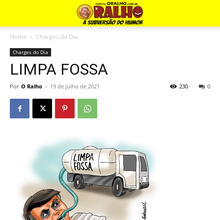
Home
Charges do Dia
Charges do Dia
LIMPA FOSSA
Por
O Ralho
-
19 de julho de 2021
230
0