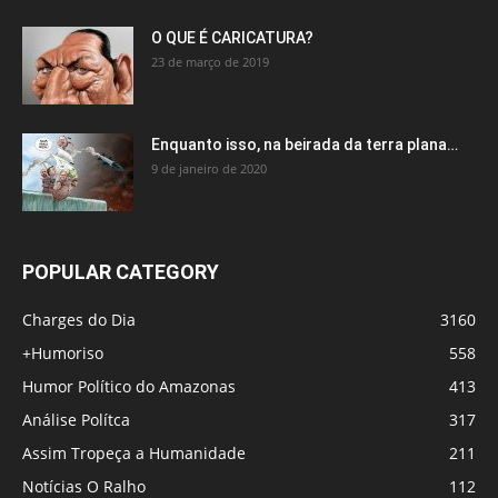
O QUE É CARICATURA?
23 de março de 2019
Enquanto isso, na beirada da terra plana…
9 de janeiro de 2020
POPULAR CATEGORY
Charges do Dia
3160
+Humoriso
558
Humor Político do Amazonas
413
Análise Polítca
317
Assim Tropeça a Humanidade
211
Notícias O Ralho
112