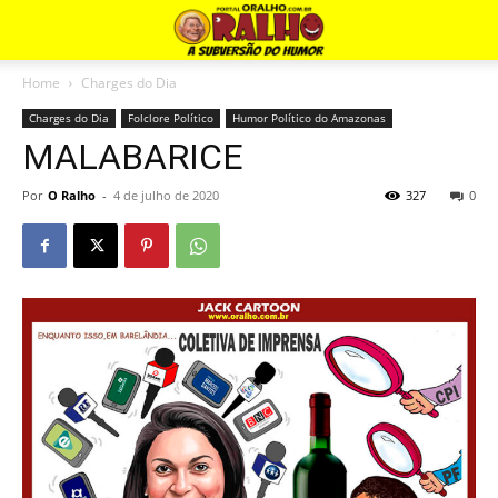
Home
Charges do Dia
Charges do Dia
Folclore Político
Humor Político do Amazonas
MALABARICE
Por
O Ralho
-
4 de julho de 2020
327
0