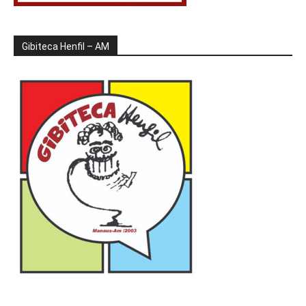
Gibiteca Henfil – AM