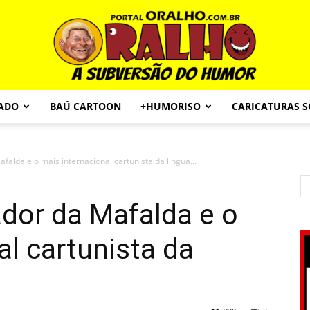
CADO
BAÚ CARTOON
+HUMORISO
CARICATURAS 
Portal
falda e o mais internacional cartunista da língua...
ador da Mafalda e o
O
al cartunista da
a
Ralho