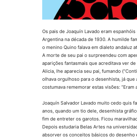
Os pais de Joaquín Lavado eram espanhóis d
Argentina na década de 1930. A humilde famí
o menino Quino falava em dialeto andaluz at
A morte de seu pai o surpreendeu com apen
aparições fantasmais que acreditava ver d
Alicia, lhe aparecia seu pai, fumando (“Con
olhava orgulhoso para o desenhista, já que 
costumava rememorar estas visões: “Eram a
Joaquín Salvador Lavado muito cedo quis faz
anos, quando um tio dele, desenhista gráfi
fim de entreter os garotos. Ficou maravilha
Depois estudaria Belas Artes na universid
absorver os conceitos básicos do desenho 