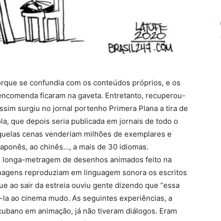
orque se confundia com os conteúdos próprios, e os
ncomenda ficaram na gaveta. Entretanto, recuperou-
ssim surgiu no jornal portenho Primera Plana a tira de
la, que depois seria publicada em jornais de todo o
aquelas cenas venderiam milhões de exemplares e
 japonês, ao chinês…, a mais de 30 idiomas.
 longa-metragem de desenhos animados feito na
onagens reproduziam em linguagem sonora os escritos
ue ao sair da estreia ouviu gente dizendo que “essa
á-la ao cinema mudo. As seguintes experiências, a
cubano em animação, já não tiveram diálogos. Eram