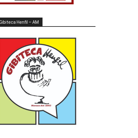
Gibiteca Henfil – AM