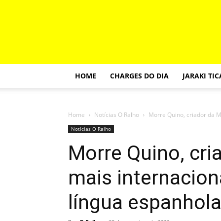
HOME
CHARGES DO DIA
JARAKI TI
Home
Notícias O Ralho
Morre Quino, criador da Ma
Notícias O Ralho
Morre Quino, cri
mais internacion
língua espanhol