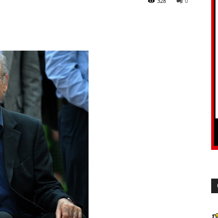
328
0