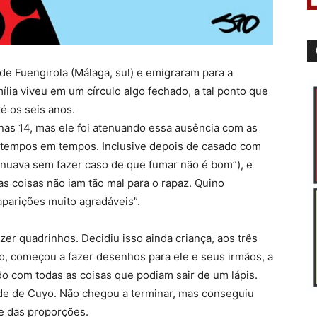
e Fuengirola (Málaga, sul) e emigraram para a
lia viveu em um círculo algo fechado, a tal ponto que
é os seis anos.
as 14, mas ele foi atenuando essa ausência com as
e tempos em tempos. Inclusive depois de casado com
tinuava sem fazer caso de que fumar não é bom”), e
as coisas não iam tão mal para o rapaz. Quino
parições muito agradáveis”.
er quadrinhos. Decidiu isso ainda criança, aos três
co, começou a fazer desenhos para ele e seus irmãos, a
do com todas as coisas que podiam sair de um lápis.
ade de Cuyo. Não chegou a terminar, mas conseguiu
e das proporções.