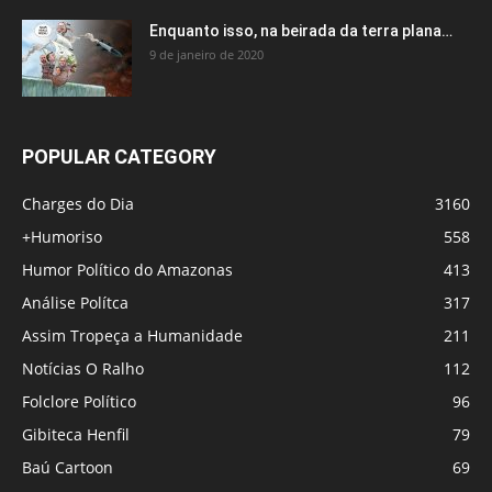
Enquanto isso, na beirada da terra plana…
9 de janeiro de 2020
POPULAR CATEGORY
Charges do Dia
3160
+Humoriso
558
Humor Político do Amazonas
413
Análise Polítca
317
Assim Tropeça a Humanidade
211
Notícias O Ralho
112
Folclore Político
96
Gibiteca Henfil
79
Baú Cartoon
69