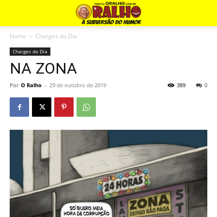
Home
Charges do Dia
Charges do Dia
NA ZONA
Por
O Ralho
-
29 de outubro de 2019
389
0