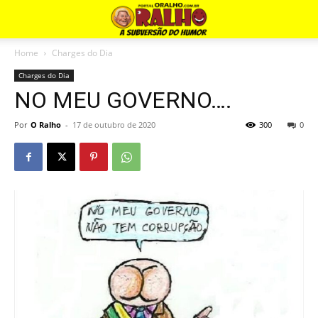
Home
Charges do Dia
Charges do Dia
NO MEU GOVERNO….
Por
O Ralho
-
17 de outubro de 2020
300
0