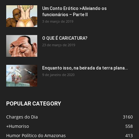
Um Conto Erótico >Aliviando os
funcionários – Parte II
3 de março de 2019
O QUE É CARICATURA?
23 de março de 2019
Enquanto isso, na beirada da terra plana…
9 de janeiro de 2020
POPULAR CATEGORY
Charges do Dia
3160
+Humoriso
558
Humor Político do Amazonas
413