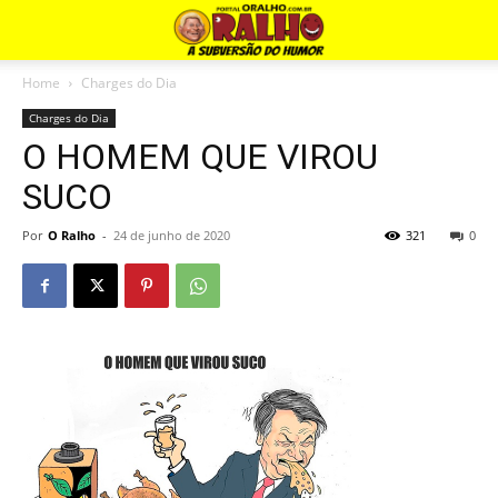
Home
Charges do Dia
Charges do Dia
O HOMEM QUE VIROU
SUCO
Por
O Ralho
-
24 de junho de 2020
321
0