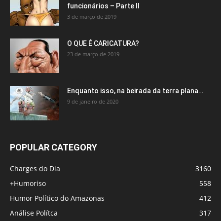
funcionários – Parte II
3 de março de 2019
O QUE É CARICATURA?
23 de março de 2019
Enquanto isso, na beirada da terra plana…
9 de janeiro de 2020
POPULAR CATEGORY
Charges do Dia
3160
+Humoriso
558
Humor Político do Amazonas
412
Análise Polítca
317