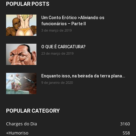
POPULAR POSTS
Um Conto Erótico >Aliviando os
funcionários – Parte II
3 de março de 2019
O QUE É CARICATURA?
23 de março de 2019
Enquanto isso, na beirada da terra plana…
9 de janeiro de 2020
POPULAR CATEGORY
Charges do Dia
3160
+Humoriso
558