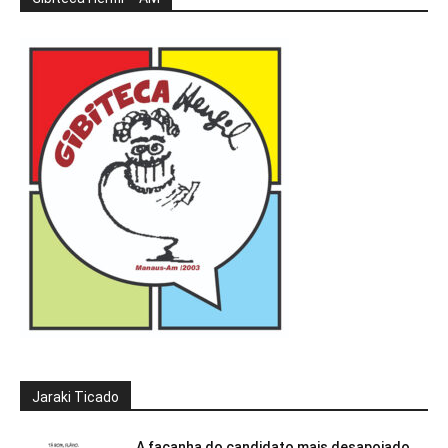
Jaraki Ticado
A façanha do candidato mais desapoiado