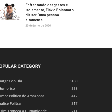
Enfrentando desgastes e
isolamento, Flávio Bolsonaro
diz ser “uma pessoa
altamente...
23 de julho de 2026
OPULAR CATEGORY
harges do Dia
3160
Humoriso
558
umor Político do Amazonas
412
álise Polítca
317
ssim Tropeça a Humanidade
211