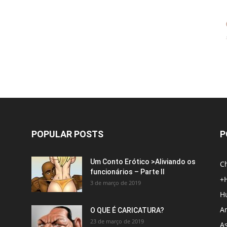
POPULAR POSTS
P
Um Conto Erótico >Aliviando os
C
funcionários – Parte II
+
3 de março de 2019
H
An
O QUE É CARICATURA?
23 de março de 2019
A