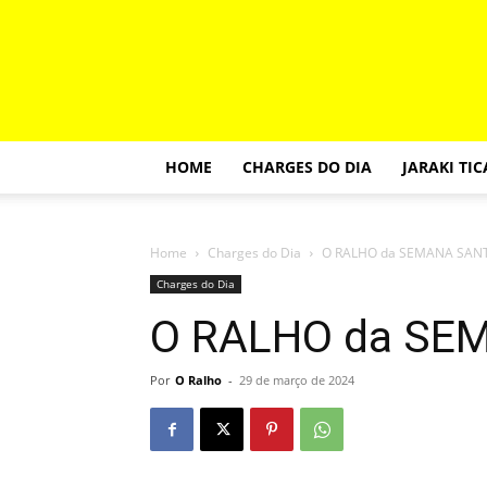
HOME
CHARGES DO DIA
JARAKI TI
Home
Charges do Dia
O RALHO da SEMANA SAN
Charges do Dia
O RALHO da SE
Por
O Ralho
-
29 de março de 2024