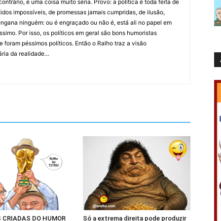
ntrário, é uma coisa muito séria. Provo: a política é toda feita de
idos impossíveis, de promessas jamais cumpridas, de ilusão,
ngana ninguém: ou é engraçado ou não é, está ali no papel em
íssimo. Por isso, os políticos em geral são bons humoristas
 foram péssimos políticos. Então o Ralho traz a visão
ária da realidade…
 CRIADAS DO HUMOR
Só a extrema direita pode produzir