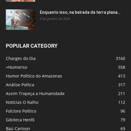
Enquanto isso, na beirada da terra plana…
9 de janeiro de 2020
POPULAR CATEGORY
Charges do Dia
3160
+Humoriso
558
Humor Político do Amazonas
413
Análise Polítca
317
Assim Tropeça a Humanidade
211
Notícias O Ralho
112
Folclore Político
96
Gibiteca Henfil
79
Baú Cartoon
69