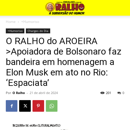
Home
+Humoriso
+Humoriso
Charges do Dia
O RALHO do AROEIRA
>Apoiadora de Bolsonaro faz
bandeira em homenagem a
Elon Musk em ato no Rio:
‘Espaciata’
Por
O Ralho
-
21 de abril de 2024
201
0