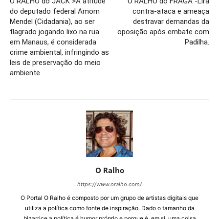
O RALHO do JACK >A atitude
O RALHO do FRAGA -Lira
do deputado federal Amom
contra-ataca e ameaça
Mendel (Cidadania), ao ser
destravar demandas da
flagrado jogando lixo na rua
oposição após embate com
em Manaus, é considerada
Padilha.
crime ambiental, infringindo as
leis de preservação do meio
ambiente.
O Ralho
https://www.oralho.com/
O Portal O Ralho é composto por um grupo de artistas digitais que
utiliza a política como fonte de inspiração. Dado o tamanho da
bizarrice a política é humor próprio e porque é, em si, uma coisa