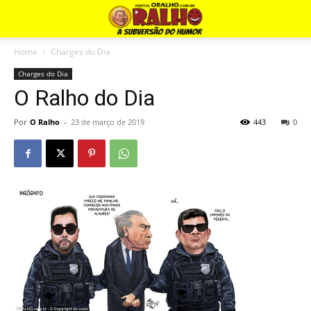
Home
Charges do Dia
Charges do Dia
O Ralho do Dia
Por
O Ralho
-
23 de março de 2019
443
0