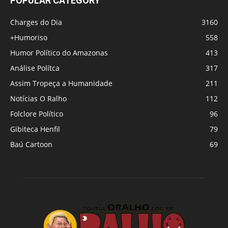
POPULAR CATEGORY
Charges do Dia
3160
+Humoriso
558
Humor Político do Amazonas
413
Análise Polítca
317
Assim Tropeça a Humanidade
211
Notícias O Ralho
112
Folclore Político
96
Gibiteca Henfil
79
Baú Cartoon
69