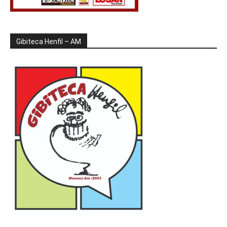
Gibiteca Henfil – AM