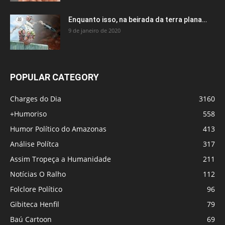
Enquanto isso, na beirada da terra plana…
9 de janeiro de 2020
POPULAR CATEGORY
Charges do Dia
3160
+Humoriso
558
Humor Político do Amazonas
413
Análise Polítca
317
Assim Tropeça a Humanidade
211
Notícias O Ralho
112
Folclore Político
96
Gibiteca Henfil
79
Baú Cartoon
69