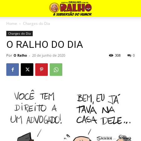
Home
Charges do Dia
Charges do Dia
O RALHO DO DIA
Por
O Ralho
-
20 de junho de 2020
308
0