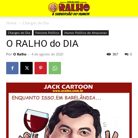
Home
Charges do Dia
Charges do Dia
Folclore Político
Humor Político do Amazonas
O RALHO do DIA
Por
O Ralho
-
4 de agosto de 2020
367
0