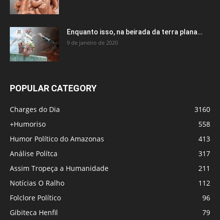
Enquanto isso, na beirada da terra plana…
9 de janeiro de 2020
POPULAR CATEGORY
Charges do Dia
3160
+Humoriso
558
Humor Político do Amazonas
413
Análise Polítca
317
Assim Tropeça a Humanidade
211
Notícias O Ralho
112
Folclore Político
96
Gibiteca Henfil
79