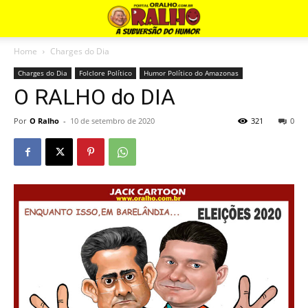
Home
Charges do Dia
Charges do Dia
Folclore Político
Humor Político do Amazonas
O RALHO do DIA
Por
O Ralho
-
10 de setembro de 2020
321
0