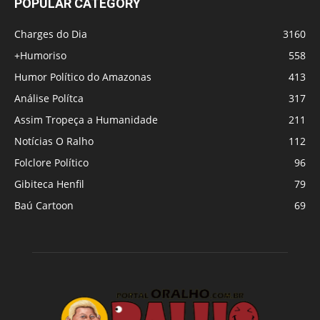
POPULAR CATEGORY
Charges do Dia
3160
+Humoriso
558
Humor Político do Amazonas
413
Análise Polítca
317
Assim Tropeça a Humanidade
211
Notícias O Ralho
112
Folclore Político
96
Gibiteca Henfil
79
Baú Cartoon
69