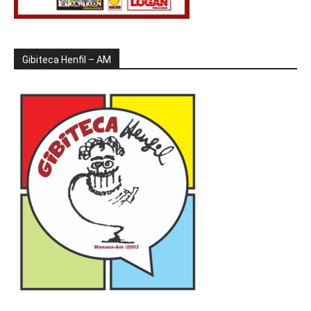
Gibiteca Henfil – AM