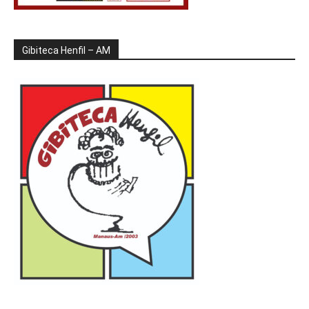
Gibiteca Henfil – AM