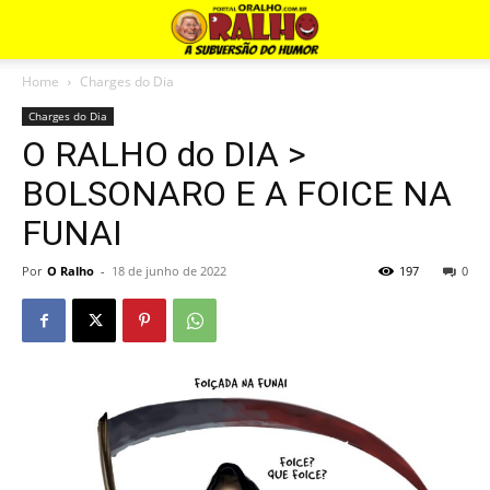
Home
Charges do Dia
Charges do Dia
O RALHO do DIA >
BOLSONARO E A FOICE NA
FUNAI
Por
O Ralho
-
18 de junho de 2022
197
0