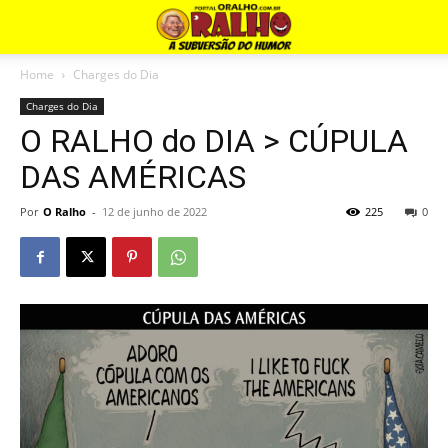
Home
Charges do Dia
Charges do Dia
O RALHO do DIA > CÚPULA
DAS AMÉRICAS
Por
O Ralho
-
12 de junho de 2022
225
0