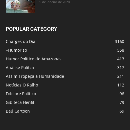
9 de janeiro de 2020
POPULAR CATEGORY
Charges do Dia
3160
+Humoriso
558
Humor Político do Amazonas
413
Análise Polítca
317
Assim Tropeça a Humanidade
211
Notícias O Ralho
112
Folclore Político
96
Gibiteca Henfil
79
Baú Cartoon
69