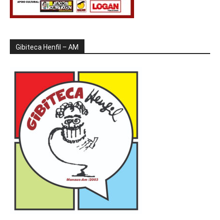
Gibiteca Henfil – AM