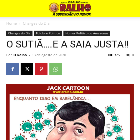
Home
Charges do Dia
Charges do Dia
Folclore Político
Humor Político do Amazonas
O SUTIÃ….E A SAIA JUSTA!!
Por
O Ralho
-
13 de agosto de 2020
375
0