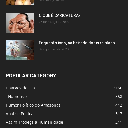
O QUE É CARICATURA?
23 de março de 2019
Enquanto isso, na beirada da terra plana…
9 de janeiro de 2020
POPULAR CATEGORY
Charges do Dia
3160
+Humoriso
558
Humor Político do Amazonas
412
Análise Polítca
317
Assim Tropeça a Humanidade
211