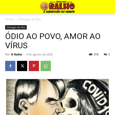
Home
Charges do Dia
Charges do Dia
ÓDIO AO POVO, AMOR AO
VÍRUS
Por
O Ralho
-
9 de agosto de 2020
319
0