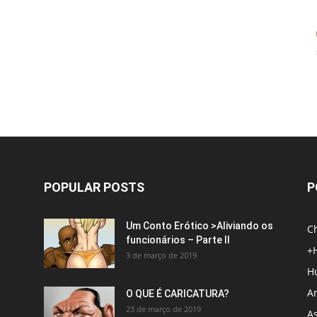
POPULAR POSTS
P
Um Conto Erótico >Aliviando os
C
funcionários – Parte II
+
3 de março de 2019
H
An
O QUE É CARICATURA?
23 de março de 2019
A