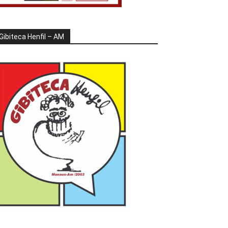
Gibiteca Henfil – AM