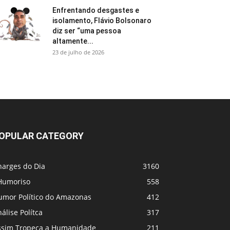
Enfrentando desgastes e
isolamento, Flávio Bolsonaro
diz ser “uma pessoa
altamente...
23 de julho de 2026
OPULAR CATEGORY
harges do Dia
3160
Humoriso
558
umor Político do Amazonas
412
álise Polítca
317
ssim Tropeça a Humanidade
211