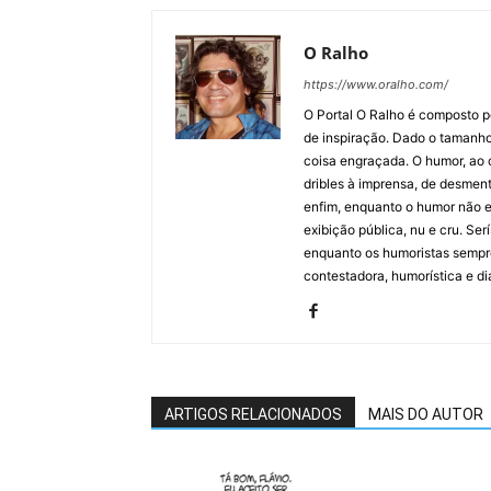
O Ralho
https://www.oralho.com/
O Portal O Ralho é composto por
de inspiração. Dado o tamanho 
coisa engraçada. O humor, ao co
dribles à imprensa, de desment
enfim, enquanto o humor não e
exibição pública, nu e cru. Ser
enquanto os humoristas sempre
contestadora, humorística e di
ARTIGOS RELACIONADOS
MAIS DO AUTOR