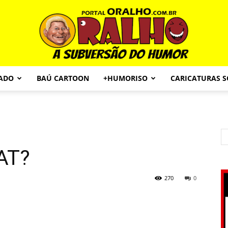
CADO
BAÚ CARTOON
+HUMORISO
CARICATURAS 
Portal
AT?
O
270
0
Ralho