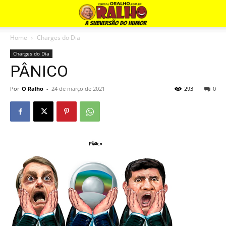
Home
Charges do Dia
Charges do Dia
PÂNICO
Por
O Ralho
-
24 de março de 2021
293
0