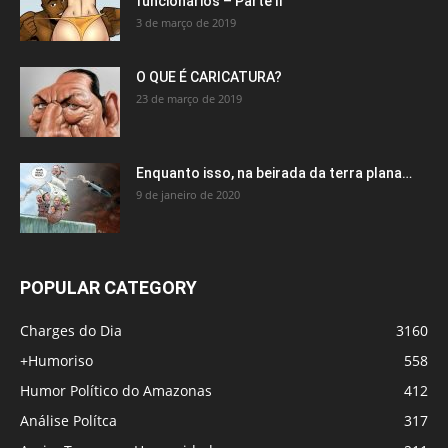
funcionários – Parte II
3 de março de 2019
O QUE É CARICATURA?
23 de março de 2019
Enquanto isso, na beirada da terra plana…
9 de janeiro de 2020
POPULAR CATEGORY
Charges do Dia
3160
+Humoriso
558
Humor Político do Amazonas
412
Análise Polítca
317