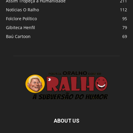
Assim Tropeça a Humanidade
211
Notícias O Ralho
112
Folclore Político
95
Gibiteca Henfil
79
Baú Cartoon
69
ABOUT US