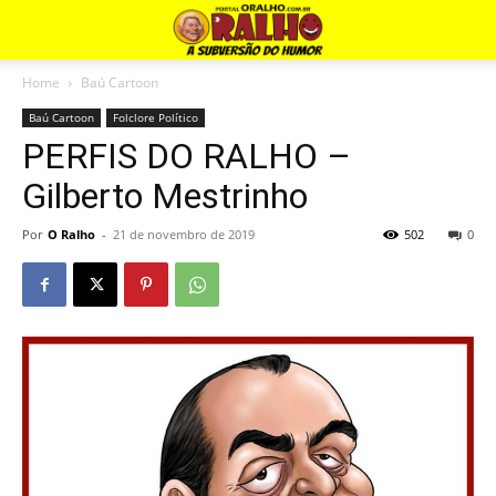
Home
Baú Cartoon
Baú Cartoon
Folclore Político
PERFIS DO RALHO –
Gilberto Mestrinho
Por
O Ralho
-
21 de novembro de 2019
502
0