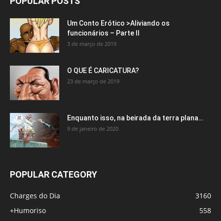
POPULAR POSTS
Um Conto Erótico >Aliviando os
funcionários – Parte II
3 de março de 2019
O QUE É CARICATURA?
23 de março de 2019
Enquanto isso, na beirada da terra plana…
9 de janeiro de 2020
POPULAR CATEGORY
Charges do Dia
3160
+Humoriso
558