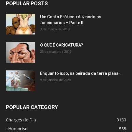
POPULAR POSTS
Um Conto Erótico >Aliviando os
funcionários – Parte II
3 de março de 2019
O QUE É CARICATURA?
23 de março de 2019
Enquanto isso, na beirada da terra plana…
9 de janeiro de 2020
POPULAR CATEGORY
Charges do Dia
3160
+Humoriso
558