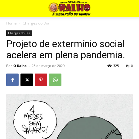
Home
Charges do Dia
Charges do Dia
Projeto de extermínio social
acelera em plena pandemia.
Por
O Ralho
-
23 de março de 2020
325
0