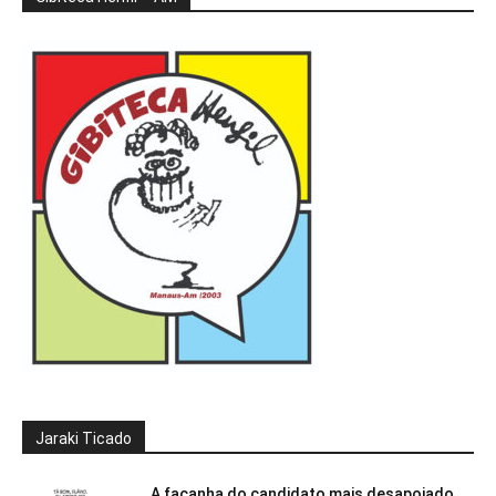
Jaraki Ticado
A façanha do candidato mais desapoiado