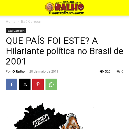
Home
Baú Cartoon
Baú Cartoon
QUE PAÍS FOI ESTE? A
Hilariante política no Brasil de
2001
Por
O Ralho
-
20 de maio de 2019
520
0