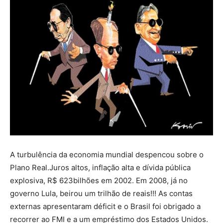
A turbulência da economia mundial despencou sobre o
Plano Real.Juros altos, inflação alta e dívida pública
explosiva, R$ 623bilhões em 2002. Em 2008, já no
governo Lula, beirou um trilhão de reais!!! As contas
externas apresentaram déficit e o Brasil foi obrigado a
recorrer ao FMI e a um empréstimo dos Estados Unidos.