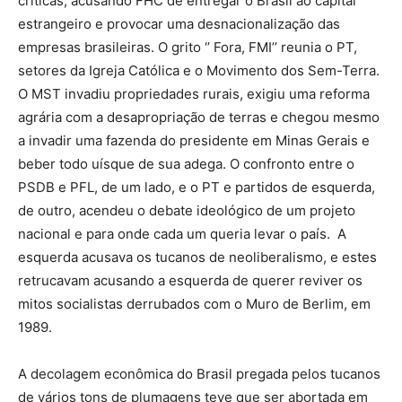
críticas, acusando FHC de entregar o Brasil ao capital
estrangeiro e provocar uma desnacionalização das
empresas brasileiras. O grito ‘’ Fora, FMI’’ reunia o PT,
setores da Igreja Católica e o Movimento dos Sem-Terra.
O MST invadiu propriedades rurais, exigiu uma reforma
agrária com a desapropriação de terras e chegou mesmo
a invadir uma fazenda do presidente em Minas Gerais e
beber todo uísque de sua adega. O confronto entre o
PSDB e PFL, de um lado, e o PT e partidos de esquerda,
de outro, acendeu o debate ideológico de um projeto
nacional e para onde cada um queria levar o país. A
esquerda acusava os tucanos de neoliberalismo, e estes
retrucavam acusando a esquerda de querer reviver os
mitos socialistas derrubados com o Muro de Berlim, em
1989.
A decolagem econômica do Brasil pregada pelos tucanos
de vários tons de plumagens teve que ser abortada em