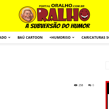
CADO
BAÚ CARTOON
+HUMORISO
CARICATURAS 
Portal
O
258
0
Ralho