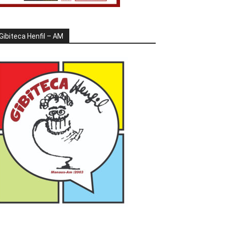
Gibiteca Henfil – AM