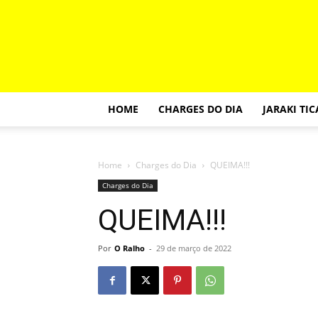
HOME
CHARGES DO DIA
JARAKI TI
Home
Charges do Dia
QUEIMA!!!
Charges do Dia
QUEIMA!!!
Por
O Ralho
-
29 de março de 2022