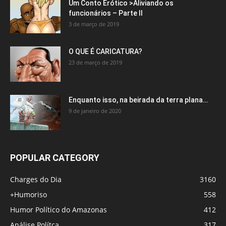
Um Conto Erótico >Aliviando os
funcionários – Parte II
3 de março de 2019
O QUE É CARICATURA?
23 de março de 2019
Enquanto isso, na beirada da terra plana…
9 de janeiro de 2020
POPULAR CATEGORY
Charges do Dia
3160
+Humoriso
558
Humor Político do Amazonas
412
Análise Polítca
317