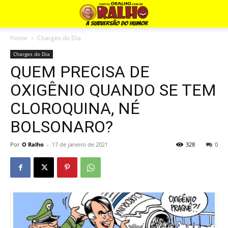
Home
Charges do Dia
Charges do Dia
QUEM PRECISA DE
OXIGÊNIO QUANDO SE TEM
CLOROQUINA, NÉ
BOLSONARO?
Por
O Ralho
-
17 de janeiro de 2021
328
0