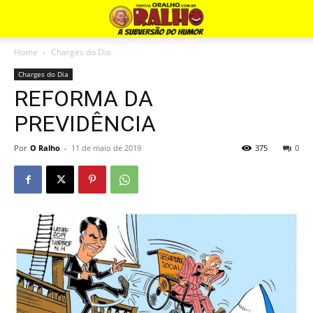
Home
Charges do Dia
Charges do Dia
REFORMA DA
PREVIDÊNCIA
Por
O Ralho
-
11 de maio de 2019
375
0