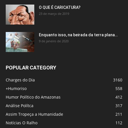
O QUE É CARICATURA?
23 de março de 2019
Enquanto isso, na beirada da terra plana…
9 de janeiro de 2020
POPULAR CATEGORY
Charges do Dia
3160
+Humoriso
558
Humor Político do Amazonas
412
Análise Polítca
317
Assim Tropeça a Humanidade
211
Notícias O Ralho
112