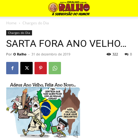
Home
Charges do Dia
Charges do Dia
SARTA FORA ANO VELHO…
Por
O Ralho
-
31 de dezembro de 2019
322
0