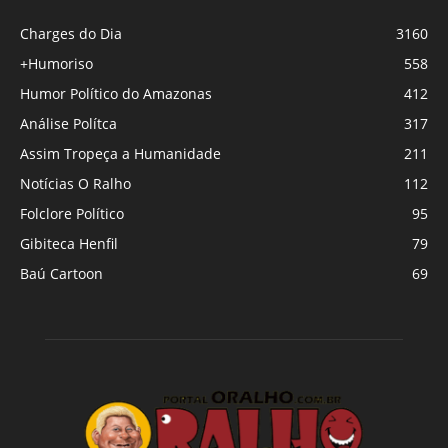
Charges do Dia
3160
+Humoriso
558
Humor Político do Amazonas
412
Análise Polítca
317
Assim Tropeça a Humanidade
211
Notícias O Ralho
112
Folclore Político
95
Gibiteca Henfil
79
Baú Cartoon
69