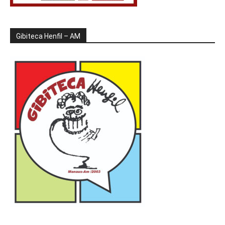
Gibiteca Henfil – AM