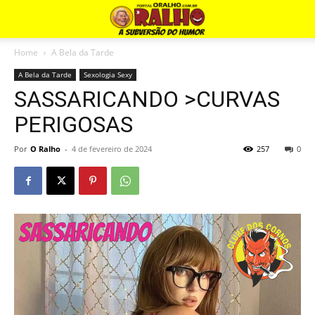
Home
A Bela da Tarde
A Bela da Tarde
Sexologia Sexy
SASSARICANDO >CURVAS
PERIGOSAS
Por
O Ralho
-
4 de fevereiro de 2024
257
0