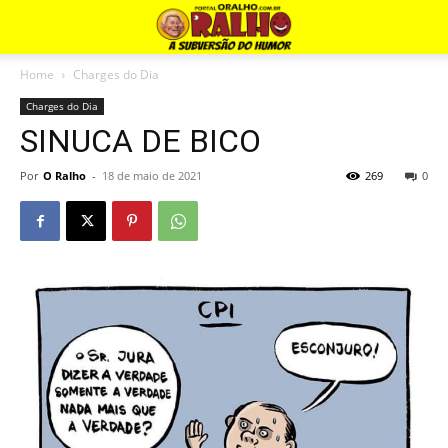
Home
Charges do Dia
Charges do Dia
SINUCA DE BICO
Por
O Ralho
-
18 de maio de 2021
269
0