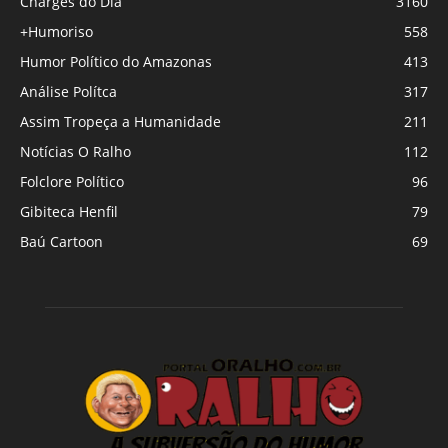
Charges do Dia
3160
+Humoriso
558
Humor Político do Amazonas
413
Análise Polítca
317
Assim Tropeça a Humanidade
211
Notícias O Ralho
112
Folclore Político
96
Gibiteca Henfil
79
Baú Cartoon
69