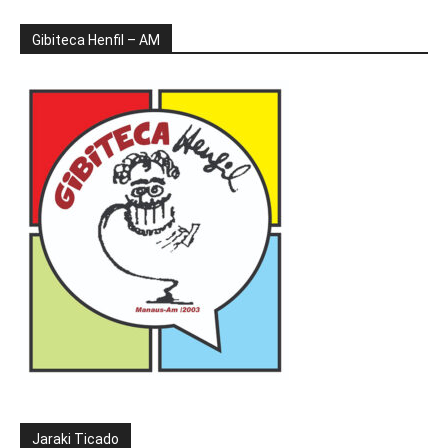
Gibiteca Henfil – AM
Jaraki Ticado