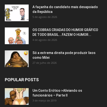
A façanha do candidato mais desapoiado
da República
5 de agosto de 2026
OS COBRAS CRIADAS DO HUMOR GRÁFICO
DE TODO BRASIL….FAZEM O HUMOR...
4 de agosto de 2026
Só a extrema direita pode produzir lixos
como Milei
27 de julho de 2026
POPULAR POSTS
Um Conto Erótico >Aliviando os
funcionários – Parte II
3 de março de 2019