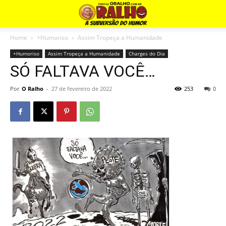
Home
+Humoriso
Assim Tropeça a Humanidade
+Humoriso
Assim Tropeça a Humanidade
Charges do Dia
SÓ FALTAVA VOCÊ…
Por
O Ralho
-
27 de fevereiro de 2022
253
0