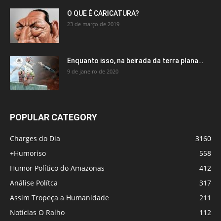
O QUE É CARICATURA?
23 de março de 2019
Enquanto isso, na beirada da terra plana…
9 de janeiro de 2020
POPULAR CATEGORY
Charges do Dia
3160
+Humoriso
558
Humor Político do Amazonas
412
Análise Polítca
317
Assim Tropeça a Humanidade
211
Notícias O Ralho
112