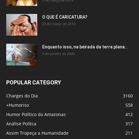
3 de março de 2019
O QUE É CARICATURA?
23 de março de 2019
Enquanto isso, na beirada da terra plana…
9 de janeiro de 2020
POPULAR CATEGORY
Charges do Dia
3160
+Humoriso
558
Humor Político do Amazonas
412
Análise Polítca
317
Assim Tropeça a Humanidade
211