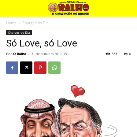
Home
Charges do Dia
Charges do Dia
Só Love, só Love
Por
O Ralho
-
31 de outubro de 2019
333
0