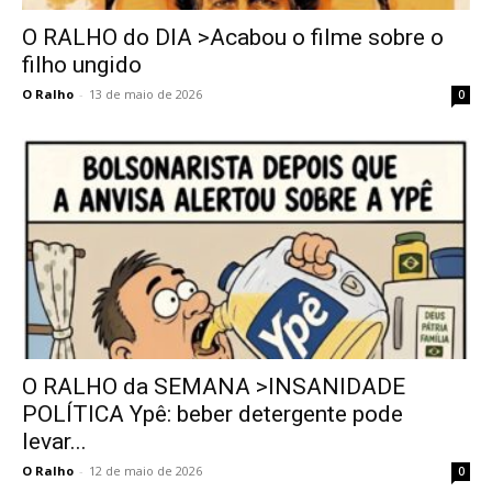
O RALHO do DIA >Acabou o filme sobre o
filho ungido
O Ralho
-
13 de maio de 2026
0
O RALHO da SEMANA >INSANIDADE
POLÍTICA Ypê: beber detergente pode
levar...
O Ralho
-
12 de maio de 2026
0