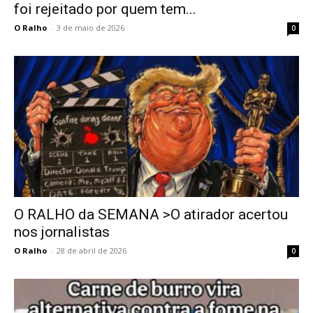
foi rejeitado por quem tem...
O Ralho
-
3 de maio de 2026
0
O RALHO da SEMANA >O atirador acertou
nos jornalistas
O Ralho
-
28 de abril de 2026
0