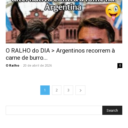
O RALHO do DIA > Argentinos recorrem à
carne de burro...
O Ralho
-
20 de abril de 2026
0
1
2
3