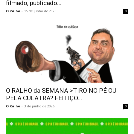
filmado, publicado...
O Ralho
-
15 de junho de 2026
0
O RALHO da SEMANA >TIRO NO PÉ OU
PELA CULATRA? FEITIÇO...
O Ralho
-
3 de junho de 2026
0