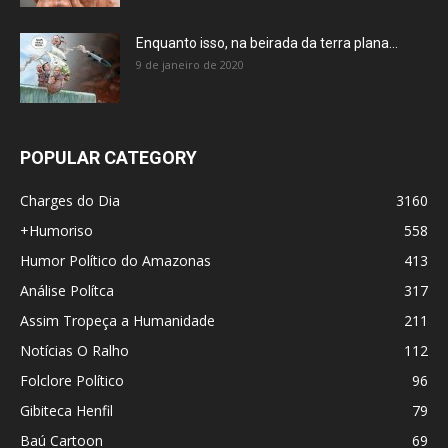
Enquanto isso, na beirada da terra plana…
9 de janeiro de 2020
POPULAR CATEGORY
Charges do Dia
3160
+Humoriso
558
Humor Político do Amazonas
413
Análise Polítca
317
Assim Tropeça a Humanidade
211
Notícias O Ralho
112
Folclore Político
96
Gibiteca Henfil
79
Baú Cartoon
69