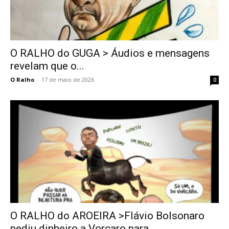
O RALHO do GUGA > Áudios e mensagens
revelam que o...
O Ralho
-
17 de maio de 2026
0
O RALHO do AROEIRA >Flávio Bolsonaro
pediu dinheiro a Vorcaro para...