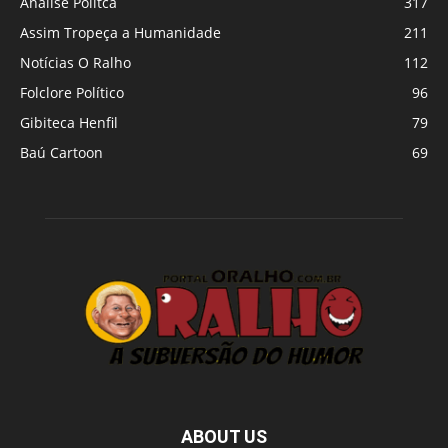
Análise Polítca
317
Assim Tropeça a Humanidade
211
Notícias O Ralho
112
Folclore Político
96
Gibiteca Henfil
79
Baú Cartoon
69
ABOUT US