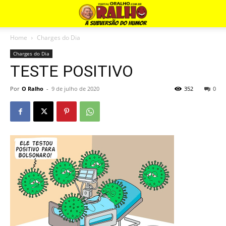
Home
Charges do Dia
Charges do Dia
TESTE POSITIVO
Por
O Ralho
-
9 de julho de 2020
352
0