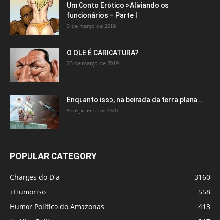
Um Conto Erótico >Aliviando os
funcionários – Parte II
3 de março de 2019
O QUE É CARICATURA?
23 de março de 2019
Enquanto isso, na beirada da terra plana…
9 de janeiro de 2020
POPULAR CATEGORY
Charges do Dia
3160
+Humoriso
558
Humor Político do Amazonas
413