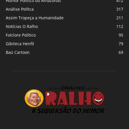
Humor Político do Amazonas
412
Análise Polítca
317
Assim Tropeça a Humanidade
211
Notícias O Ralho
112
Folclore Político
95
Gibiteca Henfil
79
Baú Cartoon
69