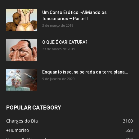
Um Conto Erótico >Aliviando os
funcionários – Parte II
3 de março de 2019
O QUE É CARICATURA?
23 de março de 2019
Enquanto isso, na beirada da terra plana…
9 de janeiro de 2020
POPULAR CATEGORY
Charges do Dia
3160
+Humoriso
558