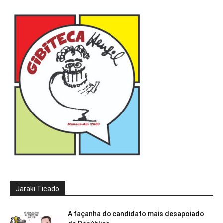
Jaraki Ticado
A façanha do candidato mais desapoiado