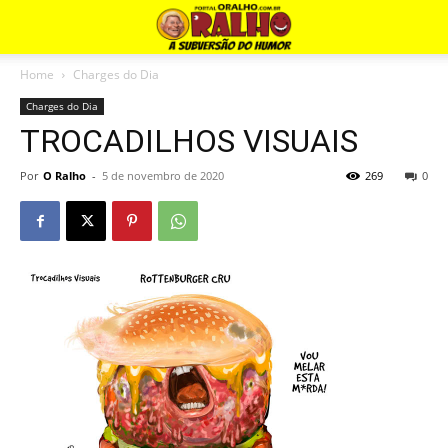
Home
Charges do Dia
Charges do Dia
TROCADILHOS VISUAIS
Por
O Ralho
-
5 de novembro de 2020
269
0