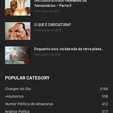
Um Conto Erótico >Aliviando os
funcionários – Parte II
3 de março de 2019
O QUE É CARICATURA?
23 de março de 2019
Enquanto isso, na beirada da terra plana…
9 de janeiro de 2020
POPULAR CATEGORY
Charges do Dia
3160
+Humoriso
558
Humor Político do Amazonas
412
Análise Polítca
317