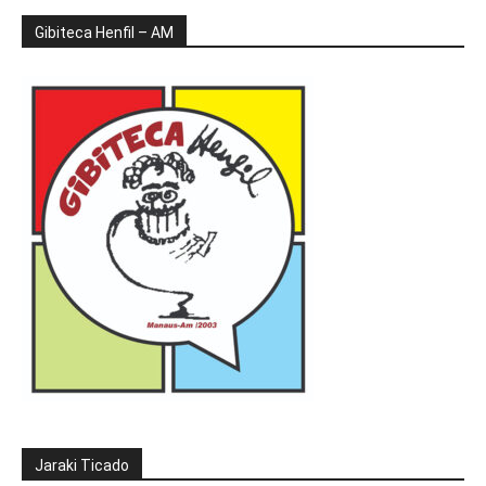
Gibiteca Henfil – AM
Jaraki Ticado