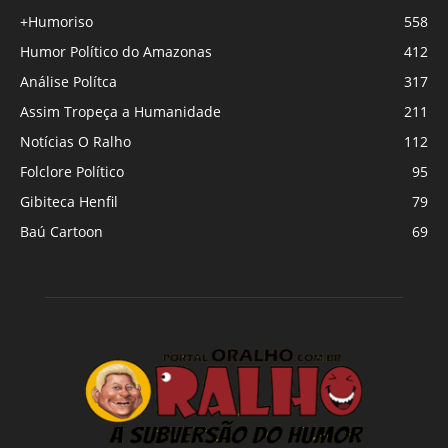
+Humoriso
558
Humor Político do Amazonas
412
Análise Polítca
317
Assim Tropeça a Humanidade
211
Notícias O Ralho
112
Folclore Político
95
Gibiteca Henfil
79
Baú Cartoon
69