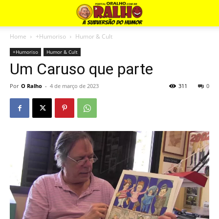
Home
+Humoriso
Humor & Cult
+Humoriso
Humor & Cult
Um Caruso que parte
Por
O Ralho
-
4 de março de 2023
311
0