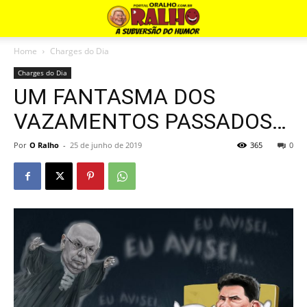
Home
Charges do Dia
Charges do Dia
UM FANTASMA DOS
VAZAMENTOS PASSADOS…
Por
O Ralho
-
25 de junho de 2019
365
0