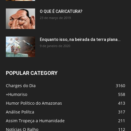
O QUE É CARICATURA?
23 de março de 2019
Enquanto isso, na beirada da terra plana…
9 de janeiro de 2020
POPULAR CATEGORY
Charges do Dia
3160
+Humoriso
558
Humor Político do Amazonas
413
Análise Polítca
317
Assim Tropeça a Humanidade
211
Notícias O Ralho
112