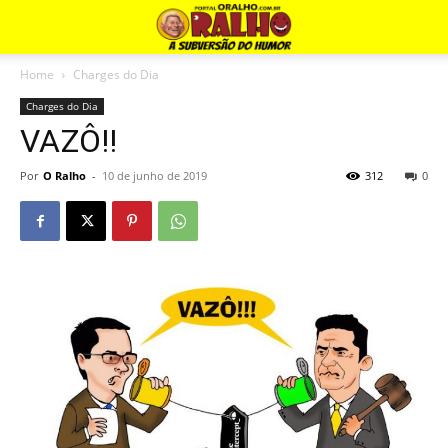
Home
Charges do Dia
Charges do Dia
VAZÔ!!
Por
O Ralho
-
10 de junho de 2019
312
0