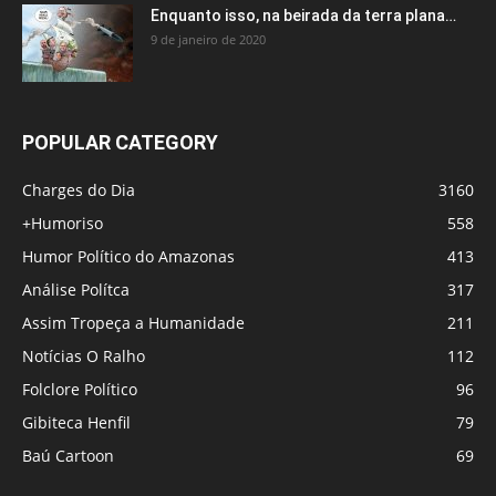
Enquanto isso, na beirada da terra plana…
9 de janeiro de 2020
POPULAR CATEGORY
Charges do Dia
3160
+Humoriso
558
Humor Político do Amazonas
413
Análise Polítca
317
Assim Tropeça a Humanidade
211
Notícias O Ralho
112
Folclore Político
96
Gibiteca Henfil
79
Baú Cartoon
69