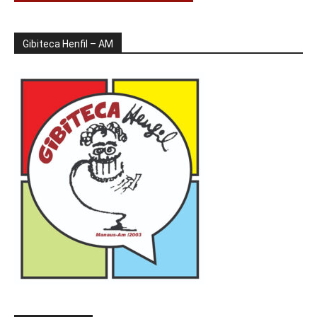
Gibiteca Henfil – AM