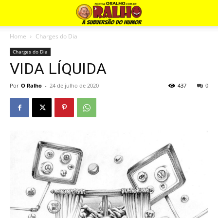
Home
Charges do Dia
Charges do Dia
VIDA LÍQUIDA
Por
O Ralho
-
24 de julho de 2020
437
0