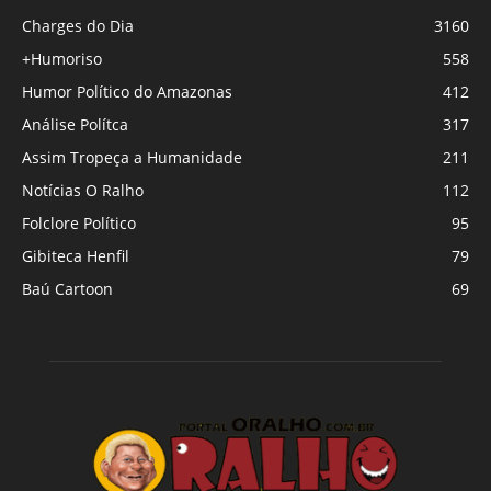
Charges do Dia
3160
+Humoriso
558
Humor Político do Amazonas
412
Análise Polítca
317
Assim Tropeça a Humanidade
211
Notícias O Ralho
112
Folclore Político
95
Gibiteca Henfil
79
Baú Cartoon
69