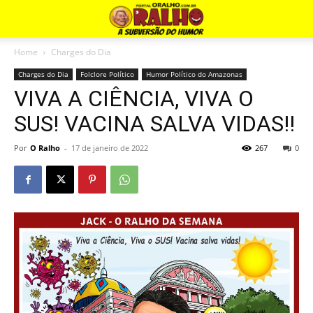
Home
Charges do Dia
Charges do Dia
Folclore Político
Humor Político do Amazonas
VIVA A CIÊNCIA, VIVA O
SUS! VACINA SALVA VIDAS!!
Por
O Ralho
-
17 de janeiro de 2022
267
0