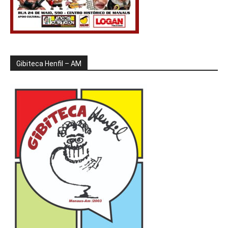
Gibiteca Henfil – AM