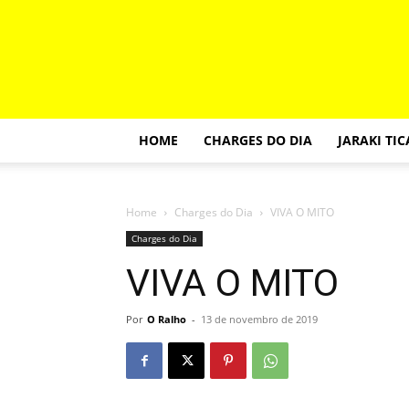
HOME
CHARGES DO DIA
JARAKI TI
Home
Charges do Dia
VIVA O MITO
Charges do Dia
VIVA O MITO
Por
O Ralho
-
13 de novembro de 2019