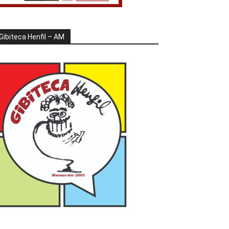
Gibiteca Henfil – AM