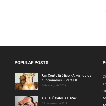
POPULAR POSTS
P
Um Conto Erótico >Aliviando os
C
funcionários – Parte II
+
3 de março de 2019
H
An
O QUE É CARICATURA?
23 de março de 2019
A