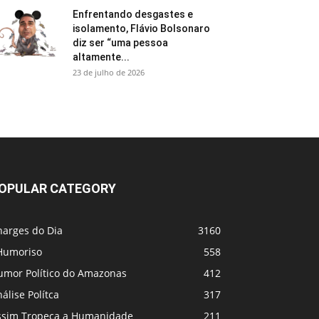
Enfrentando desgastes e
isolamento, Flávio Bolsonaro
diz ser “uma pessoa
altamente...
23 de julho de 2026
OPULAR CATEGORY
harges do Dia
3160
Humoriso
558
umor Político do Amazonas
412
álise Polítca
317
ssim Tropeça a Humanidade
211