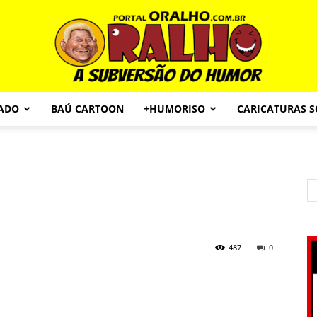
CADO
BAÚ CARTOON
+HUMORISO
CARICATURAS 
Portal
O
487
0
Ralho