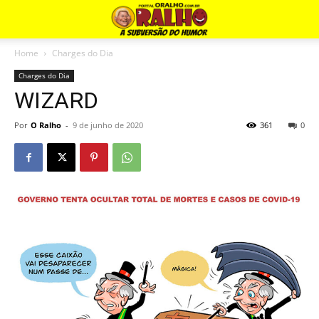
Home
Charges do Dia
Charges do Dia
WIZARD
Por
O Ralho
-
9 de junho de 2020
361
0