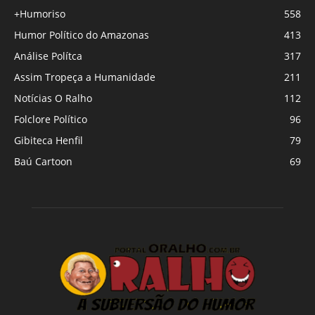
+Humoriso
558
Humor Político do Amazonas
413
Análise Polítca
317
Assim Tropeça a Humanidade
211
Notícias O Ralho
112
Folclore Político
96
Gibiteca Henfil
79
Baú Cartoon
69