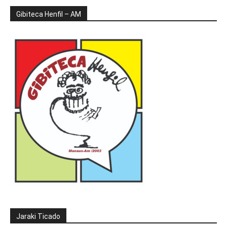
Gibiteca Henfil – AM
Jaraki Ticado