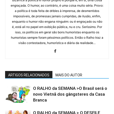
bizarrice a política é humor próprio e porque é, em si, uma coisa
engraçada. O humor, ao contrário, é uma coisa muito séria. Provo:
a política é toda feita de dribles à imprensa, de desmentidos
impossíveis, de promessas jamais cumpridas, de ilusão, enfim,
enquanto o humor não engana ninguém: ou é engraçado ou não
é, está ali no papel em exibição pública, nu e cru. Seríssimo. Por
isso, os políticos em geral são bons humoristas enquanto os
humoristas sempre foram péssimos políticos. Então o Ralho traz a
visão contestadora, humorística e diária da realidade…
ARTIGOS RELACIONADOS
MAIS DO AUTOR
O RALHO da SEMANA >O Brasil será o
novo Vietnã dos gângsteres da Casa
Branca
O RALHO da SEMANA > O DESFILE