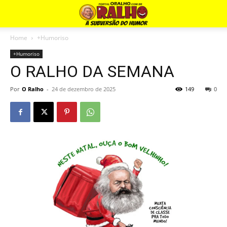
Home
+Humoriso
+Humoriso
O RALHO DA SEMANA
Por
O Ralho
-
24 de dezembro de 2025
149
0