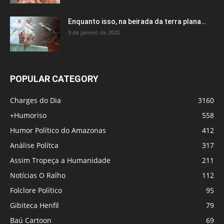
Enquanto isso, na beirada da terra plana…
9 de janeiro de 2020
POPULAR CATEGORY
Charges do Dia
3160
+Humoriso
558
Humor Político do Amazonas
412
Análise Polítca
317
Assim Tropeça a Humanidade
211
Notícias O Ralho
112
Folclore Político
95
Gibiteca Henfil
79
Baú Cartoon
69