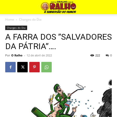
Home
Charges do Dia
Charges do Dia
A FARRA DOS ”SALVADORES
DA PÁTRIA”….
Por
O Ralho
-
12 de abril de 2022
222
0