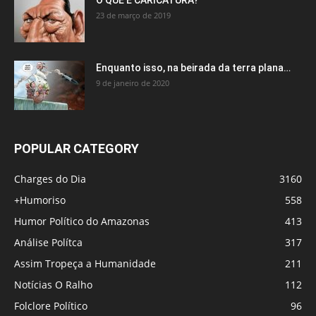
23 de março de 2019
Enquanto isso, na beirada da terra plana…
9 de janeiro de 2020
POPULAR CATEGORY
Charges do Dia
3160
+Humoriso
558
Humor Político do Amazonas
413
Análise Polítca
317
Assim Tropeça a Humanidade
211
Notícias O Ralho
112
Folclore Político
96